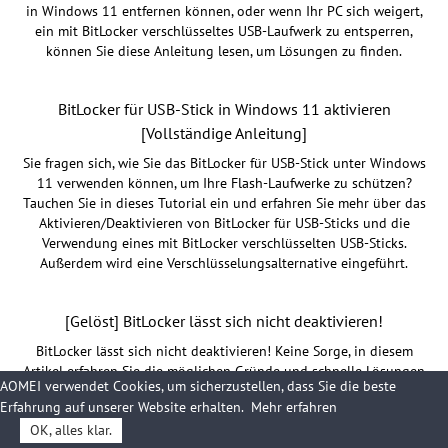
in Windows 11 entfernen können, oder wenn Ihr PC sich weigert,
ein mit BitLocker verschlüsseltes USB-Laufwerk zu entsperren,
können Sie diese Anleitung lesen, um Lösungen zu finden.
BitLocker für USB-Stick in Windows 11 aktivieren
[Vollständige Anleitung]
Sie fragen sich, wie Sie das BitLocker für USB-Stick unter Windows
11 verwenden können, um Ihre Flash-Laufwerke zu schützen?
Tauchen Sie in dieses Tutorial ein und erfahren Sie mehr über das
Aktivieren/Deaktivieren von BitLocker für USB-Sticks und die
Verwendung eines mit BitLocker verschlüsselten USB-Sticks.
Außerdem wird eine Verschlüsselungsalternative eingeführt.
[Gelöst] BitLocker lässt sich nicht deaktivieren!
BitLocker lässt sich nicht deaktivieren! Keine Sorge, in diesem
Artikel erfahren Sie die möglichen Gründe und schnelle Lösungen
AOMEI verwendet Cookies, um sicherzustellen, dass Sie die beste
dafür. Außerdem erhalten Sie hier eine zuverlässige Alternative
Erfahrung auf unserer Website erhalten.
Mehr erfahren
für alle Windows BitLocker.
OK, alles klar.