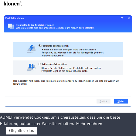
klonen
“.
AOMEI verwendet Cookies, um sicherzustellen, dass Sie die beste
Schritt 3. Wählen Sie die Windows 11-Festplatte als
Erfahrung auf unserer Website erhalten.
Mehr erfahren
Quellfestplatte und klicken Sie auf „
Weiter
“.
OK, alles klar.