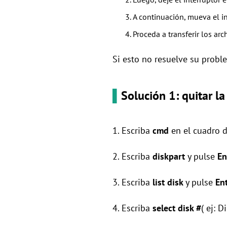
A continuación, mueva el in
Proceda a transferir los arc
Si esto no resuelve su probl
▌
Solución 1: quitar l
1. Escriba
cmd
en el cuadro 
2. Escriba
diskpart
y pulse
En
3. Escriba
list disk
y pulse
En
4. Escriba
select disk #
( ej: 