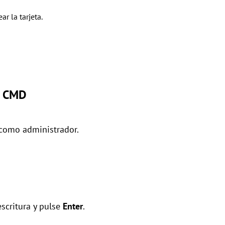
r la tarjeta.
do CMD
 como administrador.
escritura y pulse
Enter
.