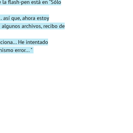
la flash-pen está en "Sólo
. así que, ahora estoy
 algunos archivos, recibo de
nciona... He intentado
ismo error... "