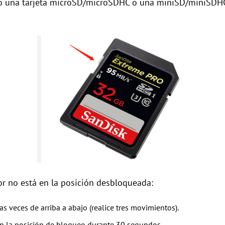
do una tarjeta microSD/microSDHC o una miniSD/miniSDHC,
tor no está en la posición desbloqueada:
as veces de arriba a abajo (realice tres movimientos).
 en la posición de bloqueo durante 30 segundos.