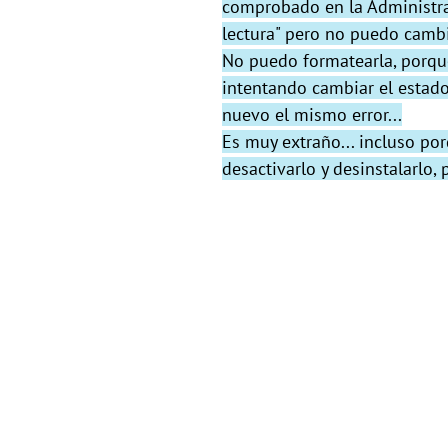
comprobado en la Administra
lectura" pero no puedo cambi
No puedo formatearla, porque 
intentando cambiar el estado
nuevo el mismo error...
Es muy extraño... incluso por
desactivarlo y desinstalarlo,