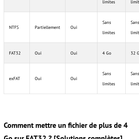
limites
limi
Sans
San
NTFS
Partiellement
Oui
limites
limi
FAT32
Oui
Oui
4 Go
32 
Sans
San
exFAT
Oui
Oui
limites
limi
Comment mettre un fichier de plus de 4
Go sur FAT32 ? [Solutions complètes]