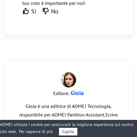
tuo voto è importante per noi!
Sì
No
Gioia
Editore:
Gioia è una editrice di AOMEI Tecnologia,
responibile per AOMEI Partition Assistant.Scrive
gli articoli su gestione dei dischi rigidi &
AOMEI utilizza i cookie per assicurarti la migliore esperienza sul nostro
partizioni,backup & ripristino e così via.Spera che
sito web.
Per saperne di più
Capito