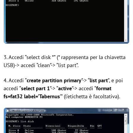
3. Accedi “select disk *” (* rappresenta per la chiavetta
USB)-> accedi “clean”-> “list part”.
4. Accedi “
create partition primary
”-> “
list part
”, e poi
accedi “
select part 1
”-> “
active
”-> accedi “
format
fs=fat32 label=’Tabernus
’” (l'etichetta è facoltativa).