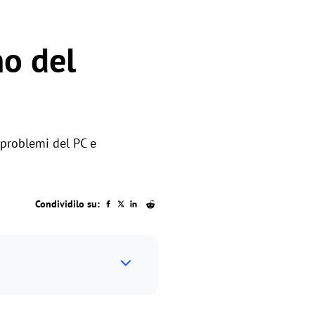
no del
i problemi del PC e
Condividilo su: