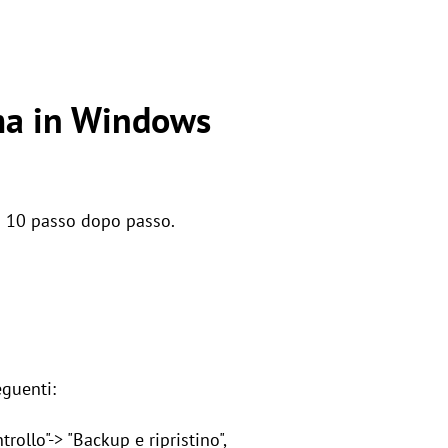
ema in Windows
s 10 passo dopo passo.
eguenti:
ollo"-> "Backup e ripristino",