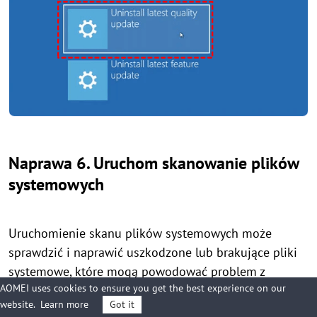
Naprawa 6. Uruchom skanowanie plików
systemowych
Uruchomienie skanu plików systemowych może
sprawdzić i naprawić uszkodzone lub brakujące pliki
systemowe, które mogą powodować problem z
AOMEI uses cookies to ensure you get the best experience on our
uruchomieniem. Ten proces zapewnia, że niezbędne
website.
Learn more
Got it
pliki systemowe wymagane do prawidłowego