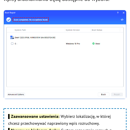
▌Zaawansowane ustawienia:
Wybierz lokalizację, w której
chcesz przechowywać naprawiony wpis rozruchowy.