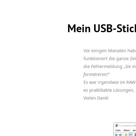
Mein USB-Stic
Vor einigen Monaten habe 
funktioniert die ganze Ze
die Fehlermeldung „
Sie m
formatieren?“
Es war irgendwie im RAW-
es praktikable Lösungen,
Vielen Dank!