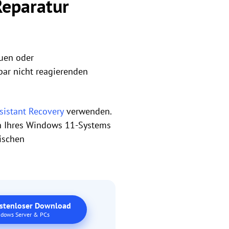
Reparatur
auen oder
bar nicht reagierenden
sistant Recovery
verwenden.
en Ihres Windows 11-Systems
tischen
stenloser Download
dows Server & PCs