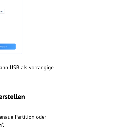
dann USB als vorrangige
erstellen
enaue Partition oder
n
“.