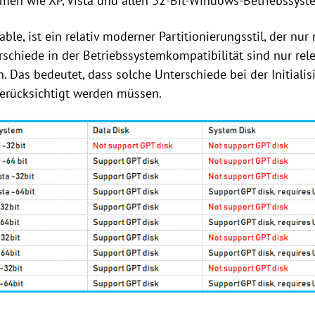
emen wie XP, Vista und allen 32-Bit-Windows-Betriebssyst
Table, ist ein relativ moderner Partitionierungsstil, der nu
rschiede in der Betriebssystemkompatibilität sind nur rel
en. Das bedeutet, dass solche Unterschiede bei der Initialis
berücksichtigt werden müssen.