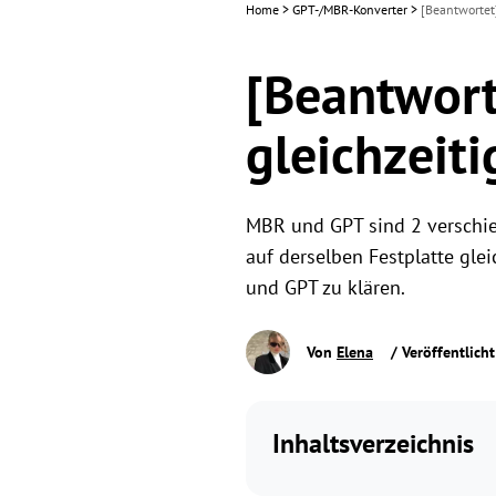
Home
>
GPT-/MBR-Konverter
>
[Beantwortet
[Beantwort
gleichzeit
MBR und GPT sind 2 verschied
auf derselben Festplatte gle
und GPT zu klären.
Von
Elena
/ Veröffentlich
Inhaltsverzeichnis