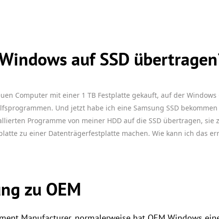
Windows auf SSD übertragen
en Computer mit einer 1 TB Festplatte gekauft, auf der Windows OE
lfsprogrammen. Und jetzt habe ich eine Samsung SSD bekommen 
allierten Programme von meiner HDD auf die SSD übertragen, sie z
latte zu einer Datenträgerfestplatte machen. Wie kann ich das er
ung zu OEM
pment Manufacturer, normalerweise hat OEM Windows eine