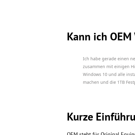
Kann ich OEM 
Ich habe gerade einen neu
zusammen mit einigen Hi
Windows 10 und alle inst
machen und die 1TB Festp
Kurze Einführ
OEM steht für Original Equi