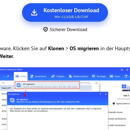
Kostenloser Download
Win 11/10/8.1/8/7/XP
Sicherer Download
tware. Klicken Sie auf
Klonen
>
OS migrieren
in der Haupts
Weiter
.