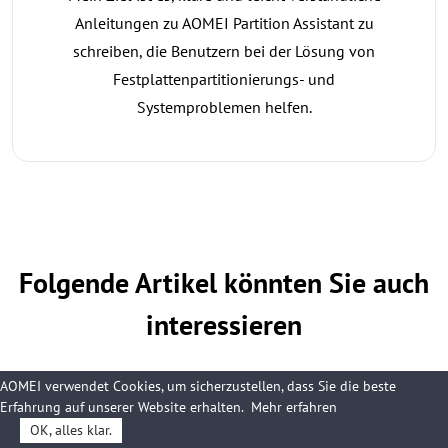
Anleitungen zu AOMEI Partition Assistant zu
schreiben, die Benutzern bei der Lösung von
Festplattenpartitionierungs- und
Systemproblemen helfen.
Folgende Artikel könnten Sie auch
interessieren
AOMEI verwendet Cookies, um sicherzustellen, dass Sie die beste
[5 Methoden] Windows 11-Festplatte partitionieren - So
Erfahrung auf unserer Website erhalten.
Mehr erfahren
geht's
OK, alles klar.
Manchmal möchten Sie aus bestimmten Gründen eine Windows