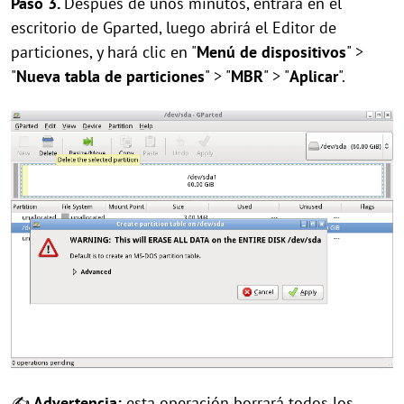
Paso 3.
Después de unos minutos, entrará en el
escritorio de Gparted, luego abrirá el Editor de
particiones, y hará clic en "
Menú de dispositivos
" >
"
Nueva tabla de particiones
" > "
MBR
" > "
Aplicar
".
✍
Advertencia:
esta operación borrará todos los