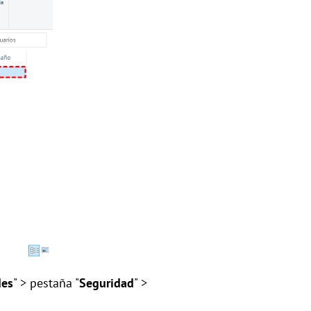
des
" > pestaña "
Seguridad
" >