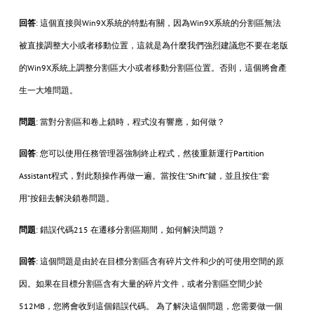
回答
: 這個直接與Win9X系統的特點有關，因為Win9X系統的分割區無法
被直接調整大小或者移動位置，這就是為什麼我們強烈建議您不要在老版
的Win9X系統上調整分割區大小或者移動分割區位置。否則，這個將會產
生一大堆問題。
問題
: 當對分割區和卷上鎖時，程式沒有響應，如何做？
回答
: 您可以使用任務管理器強制終止程式，然後重新運行Partition
Assistant程式，對此類操作再做一遍。當按住“Shift”鍵，並且按住“套
用”按鈕去解決鎖卷問題。
問題
: 錯誤代碼215 在遷移分割區期間，如何解決問題？
回答
: 這個問題是由於在目標分割區含有碎片文件和少的可使用空間的原
因。如果在目標分割區含有大量的碎片文件，或者分割區空間少於
512MB，您將會收到這個錯誤代碼。 為了解決這個問題，您需要做一個