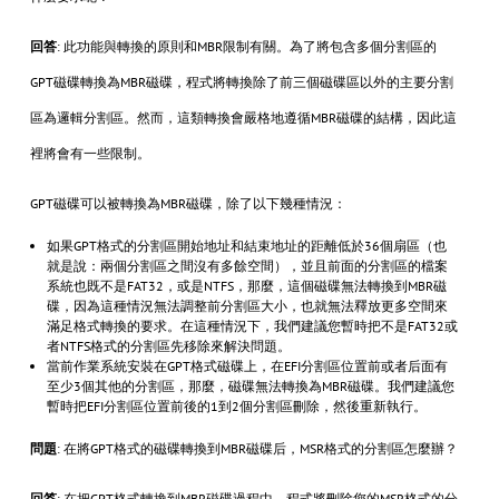
回答
: 此功能與轉換的原則和MBR限制有關。為了將包含多個分割區的
GPT磁碟轉換為MBR磁碟，程式將轉換除了前三個磁碟區以外的主要分割
區為邏輯分割區。然而，這類轉換會嚴格地遵循MBR磁碟的結構，因此這
裡將會有一些限制。
GPT磁碟可以被轉換為MBR磁碟，除了以下幾種情況：
如果GPT格式的分割區開始地址和結束地址的距離低於36個扇區（也
就是說：兩個分割區之間沒有多餘空間），並且前面的分割區的檔案
系統也既不是FAT32，或是NTFS，那麼，這個磁碟無法轉換到MBR磁
碟，因為這種情況無法調整前分割區大小，也就無法釋放更多空間來
滿足格式轉換的要求。在這種情況下，我們建議您暫時把不是FAT32或
者NTFS格式的分割區先移除來解決問題。
當前作業系統安裝在GPT格式磁碟上，在EFI分割區位置前或者后面有
至少3個其他的分割區，那麼，磁碟無法轉換為MBR磁碟。我們建議您
暫時把EFI分割區位置前後的1到2個分割區刪除，然後重新執行。
問題
: 在將GPT格式的磁碟轉換到MBR磁碟后，MSR格式的分割區怎麼辦？
回答
: 在把GPT格式轉換到MBR磁碟過程中，程式將刪除您的MSR格式的分