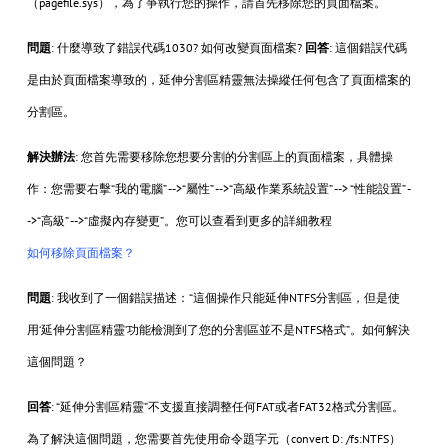
（pagefile.sys），為了爭執行您的操作，請首先移除您的頁面檔案。
問題
: 什麼導致了錯誤代碼1030? 如何改變頁面檔案?
回答
: 這個錯誤代碼
是由於頁面檔案導致的，延伸分割區精靈無法操縱任何包含了頁面檔案的
分割區。
解決辦法
: 您首先需要移除您想要分割的分割區上的頁面檔案，具體操
作：您需要右擊“我的電腦” -->“屬性” -->“高級作業系統設置” --> “性能設置” -
->“高級” -->“虛擬內存變更”。您可以查看到更多的詳細教程
如何移除頁面檔案？
問題
: 我收到了一個錯誤描述：“這個操作只能延伸NTFS分割區，但是使
用‘延伸分割區精靈’功能檢測到了您的分割區並不是NTFS格式”。如何解決
這個問題？
回答
: “延伸分割區精靈”不支援直接調整任何FAT或者FAT32格式分割區。
為了解決這個問題，您需要首先使用命令題字元（convert D: /fs:NTFS）