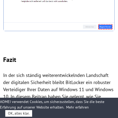
Fazit
In der sich ständig weiterentwickelnden Landschaft
der digitalen Sicherheit bleibt BitLocker ein robuster
Verteidiger Ihrer Daten auf Windows 11 und Windows
10. In diesem Beitrag haben Sie gelernt, wie Sie
AOMEI verwendet Cookies, um sicherzustellen, dass Sie die beste
BitLocker in Windows 11/10 aktivieren/deaktivieren
Erfahrung auf unserer Website erhalten.
Mehr erfahren
und deaktivieren können. Während Windows Home-
OK, alles klar.
Benutzer Einschränkungen haben können, erweist sich