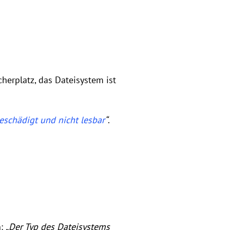
herplatz, das Dateisystem ist
beschädigt und nicht lesbar
“
.
n:
„Der Typ des Dateisystems