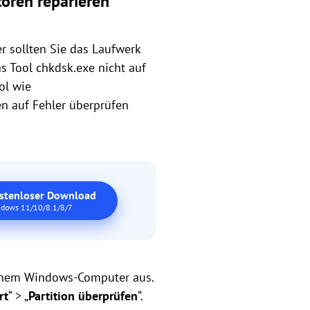
oren reparieren
r sollten Sie das Laufwerk
s Tool chkdsk.exe nicht auf
ol wie
en auf Fehler überprüfen
stenloser Download
dows 11/10/8.1/8/7
f einem Windows-Computer aus.
rt
“ > „
Partition überprüfen
“.