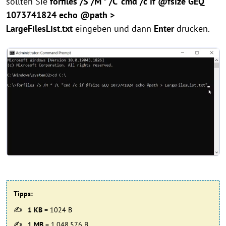
sollten Sie
forfiles /S /M * /C "cmd /c if @fsize GEQ
1073741824 echo @path >
LargeFilesList.txt
eingeben und dann
Enter
drücken.
Tipps:
1 KB
= 1024 B
1 MB
= 1,048,576 B