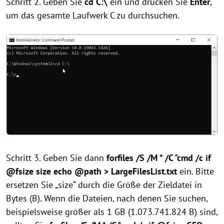
Schritt 2. Geben Sie
cd C:\
ein und drücken Sie
Enter
,
um das gesamte Laufwerk C zu durchsuchen.
Schritt 3. Geben Sie dann
forfiles /S /M * /C "cmd /c if
@fsize size echo @path > LargeFilesList.txt
ein. Bitte
ersetzen Sie „size“ durch die Größe der Zieldatei in
Bytes (B). Wenn die Dateien, nach denen Sie suchen,
beispielsweise größer als 1 GB (1.073.741.824 B) sind,