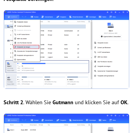
Schritt 2
. Wählen Sie
Gutmann
und klicken Sie auf
OK
.