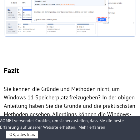
Fazit
Sie kennen die Gründe und Methoden nicht, um
Windows 11 Speicherplatz freizugeben? In der obigen
Anleitung haben Sie die Gründe und die praktischsten
Methoden gesehen. Allerdings können die Windows-
AOMEI verwendet Cookies, um sicherzustellen, dass Sie die beste
Tools Ihre Benutzererfahrung mit einigen
Erfahrung auf unserer Website erhalten.
Mehr erfahren
Einschränkungen beeinträchtigen. Daher ist AOMEI
OK, alles klar.
Partition Assistant Professional Edition die bessere