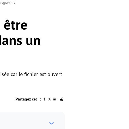
e programme
 être
 dans un
sée car le fichier est ouvert
Partagez ceci :