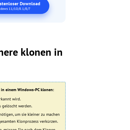
stenloser Download
dows 11/10/8.1/8/7
inere klonen in
SD in einem Windows-PC klonen:
rkannt wird.
s gelöscht werden.
nötigen, um sie kleiner zu machen
gesamten Klonprozess verkürzen.
en, müssen Sie nach dem Klonen