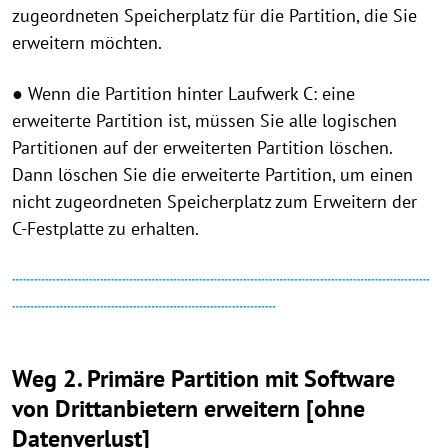
zugeordneten Speicherplatz für die Partition, die Sie
erweitern möchten.
● Wenn die Partition hinter Laufwerk C: eine
erweiterte Partition ist, müssen Sie alle logischen
Partitionen auf der erweiterten Partition löschen.
Dann löschen Sie die erweiterte Partition, um einen
nicht zugeordneten Speicherplatz zum Erweitern der
C-Festplatte zu erhalten.
┄┄┄┄┄┄┄┄┄┄┄┄┄┄┄┄┄┄┄┄┄┄┄┄┄┄┄┄┄┄┄┄┄┄┄┄┄┄
┄┄┄┄┄┄┄┄┄┄┄┄┄┄┄┄┄┄┄┄┄┄┄┄
Weg 2. Primäre Partition mit Software
von Drittanbietern erweitern [ohne
Datenverlust]