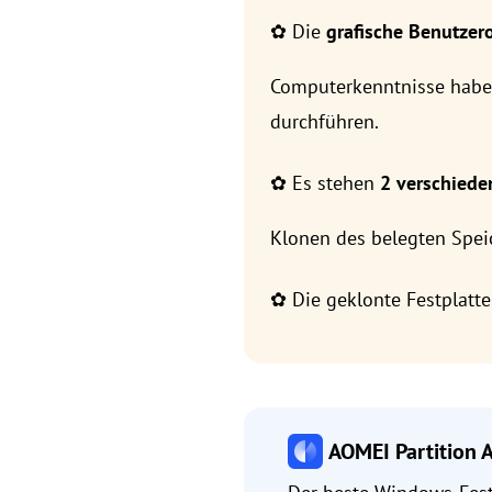
✿ Die
grafische Benutzer
Computerkenntnisse habe
durchführen.
✿ Es stehen
2 verschied
Klonen des belegten Speic
✿ Die geklonte Festplatt
AOMEI Partition A