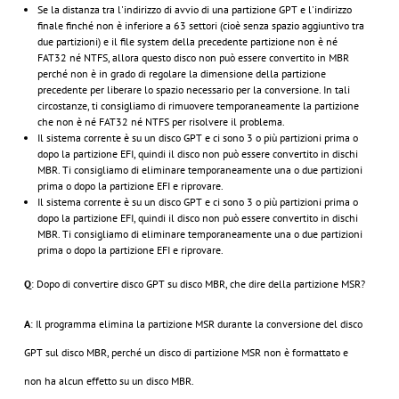
Se la distanza tra l'indirizzo di avvio di una partizione GPT e l'indirizzo
finale finché non è inferiore a 63 settori (cioè senza spazio aggiuntivo tra
due partizioni) e il file system della precedente partizione non è né
FAT32 né NTFS, allora questo disco non può essere convertito in MBR
perché non è in grado di regolare la dimensione della partizione
precedente per liberare lo spazio necessario per la conversione. In tali
circostanze, ti consigliamo di rimuovere temporaneamente la partizione
che non è né FAT32 né NTFS per risolvere il problema.
Il sistema corrente è su un disco GPT e ci sono 3 o più partizioni prima o
dopo la partizione EFI, quindi il disco non può essere convertito in dischi
MBR. Ti consigliamo di eliminare temporaneamente una o due partizioni
prima o dopo la partizione EFI e riprovare.
Il sistema corrente è su un disco GPT e ci sono 3 o più partizioni prima o
dopo la partizione EFI, quindi il disco non può essere convertito in dischi
MBR. Ti consigliamo di eliminare temporaneamente una o due partizioni
prima o dopo la partizione EFI e riprovare.
Q
: Dopo di convertire disco GPT su disco MBR, che dire della partizione MSR?
A
: Il programma elimina la partizione MSR durante la conversione del disco
GPT sul disco MBR, perché un disco di partizione MSR non è formattato e
non ha alcun effetto su un disco MBR.