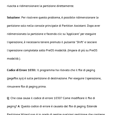
riuscita a ridimensionare la partizione direttamente.
Soluzione
: Per risolvere questo problema, è possibile ridimensionare la
partizione solo nella console principale di Partition Assistant. Dopo aver
ridimensionato la partizione e facendo clic su "Applicare" per eseguire
l'operazione, è necessario tenere premuto il pulsante "Shift" e lasciare
l'operazione completata sotto PreOS modalità. (Impara di più su PreOS
modalità.).
Codice di Errore 1030:
: Il programma ha rilevato che il file di paging
(pagefile.sys) è sulla partizione di destinazione. Per eseguire l'operazione,
rimuovere file di paging prima.
Q
: Che cosa causa il codice di errore 1030? Come modificare il file di
paging?
A
: Questo codice di errore è causato dal file di paging. Estende
Partizione Wizard non è in grado di gestire qualsiasi partizione che contiene