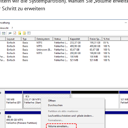
itern wir die Systempartition). Wählen Sie „Volume erwei
 Schritt zu erweitern