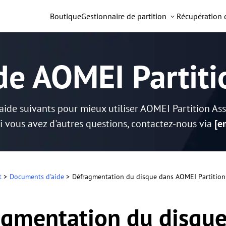
Boutique
Gestionnaire de partition
Récupération
de AOMEI Partiti
de suivants pour mieux utiliser AOMEI Partition Ass
i vous avez d'autres questions, contactez-nous via
[e
t
>
Documents d'aide
>
Défragmentation du disque dans AOMEI Partition 
agmentation du disqu