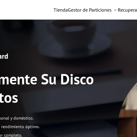
Tienda
Gestor de Particiones
Recupera
ard
amente Su Disco
tos
sonal y doméstico.
n rendimiento óptimo.
or completo.