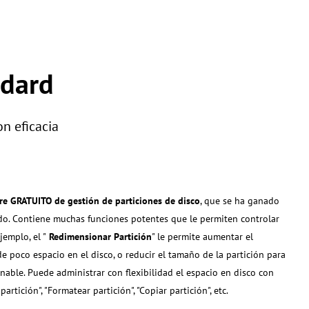
ndard
on eficacia
re GRATUITO de gestión de particiones de disco
, que se ha ganado
do. Contiene muchas funciones potentes que le permiten controlar
emplo, el "
Redimensionar Partición
" le permite aumentar el
e poco espacio en el disco, o reducir el tamaño de la partición para
nable. Puede administrar con flexibilidad el espacio en disco con
partición", "Formatear partición", "Copiar partición", etc.