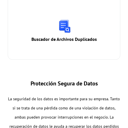
Buscador de Archivos Duplicados
Encuentra y elimina rápidamente archivos
duplicados para reducir los datos redundantes y
liberar espacio en el disco.
Buscador de Archivos Duplicados
Protección Segura de Datos
La seguridad de los datos es importante para su empresa. Tanto
si se trata de una pérdida como de una violación de datos,
ambas pueden provocar interrupciones en el negocio. La
recuperación de datos le ayuda a recuperar los datos perdidos