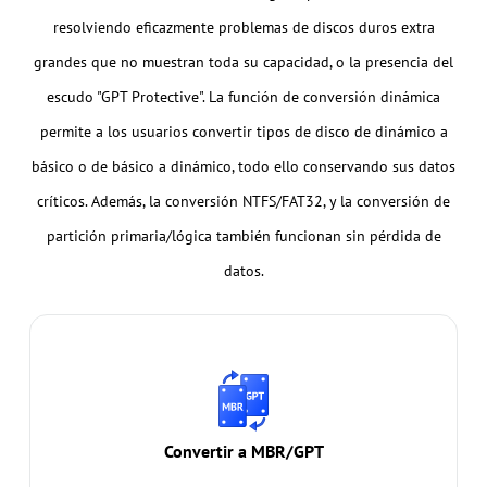
resolviendo eficazmente problemas de discos duros extra
grandes que no muestran toda su capacidad, o la presencia del
escudo "GPT Protective". La función de conversión dinámica
permite a los usuarios convertir tipos de disco de dinámico a
básico o de básico a dinámico, todo ello conservando sus datos
críticos. Además, la conversión NTFS/FAT32, y la conversión de
partición primaria/lógica también funcionan sin pérdida de
datos.
Convertir a MBR/GPT
Convertir MBR a GPT o GPT a MBR sin perder datos
- resuelve problemas como que el disco duro de 3
TB no muestra toda su capacidad, "GPT Protective", o
Convertir a MBR/GPT
prepárate para la actualización a Windows 11.