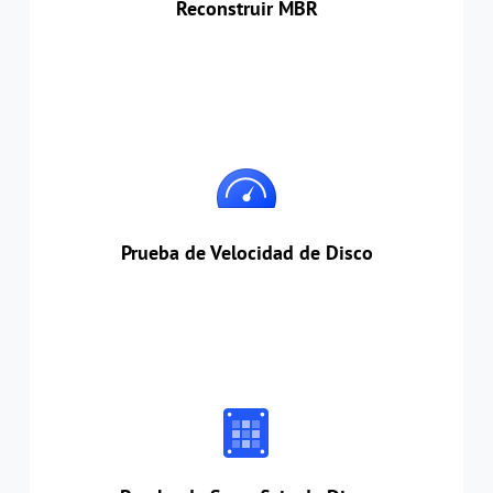
Reconstruir MBR
Prueba de Velocidad de Disco
Probar la velocidad de los discos para controlar
el estado de los dispositivos.
Prueba de Velocidad de Disco
Prueba de Superficie de Disco
Probar minuciosa y meticulosamente los
sectores del disco seleccionado para filtrar
todos los problemas sospechosos.