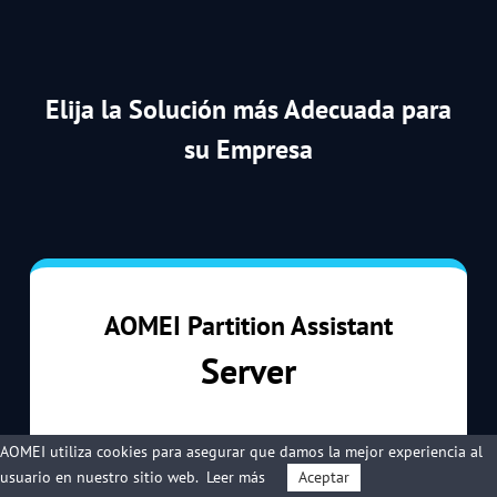
Elija la Solución más Adecuada para
su Empresa
AOMEI Partition Assistant
Server
AOMEI utiliza cookies para asegurar que damos la mejor experiencia al
Anual
usuario en nuestro sitio web.
Leer más
Aceptar