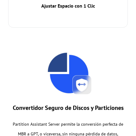
optimizar el uso del almacenamiento con una
Ajustar Espacio con 1 Clic
interfaz visual intuitiva.
Convertidor Seguro de Discos y Particiones
Partition Assistant Server permite la conversión perfecta de
MBR a GPT, o viceversa, sin ninguna pérdida de datos,