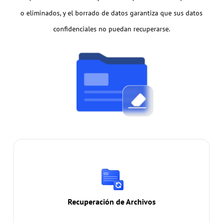
o eliminados, y el borrado de datos garantiza que sus datos
confidenciales no puedan recuperarse.
Recuperación de Archivos
Recuperar más de 200 tipos de datos,
independientemente de cómo se perdieron, ya sea
por un borrado accidental, formateo del disco, fallo
Recuperación de Archivos
del sistema, ataque de virus u otros problemas.