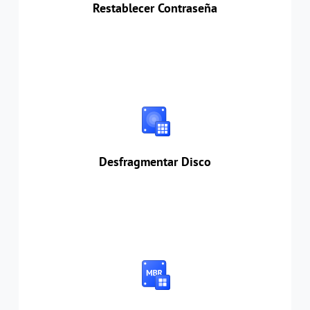
Restablecer Contraseña
Desfragmentar Disco
Borrar automáticamente fragmentos de datos
en el disco de destino para mantener un
rendimiento eficiente del disco.
Desfragmentar Disco
Reconstruir MBR
Le permite solucionar errores de BCD sin
complejas líneas de comandos.