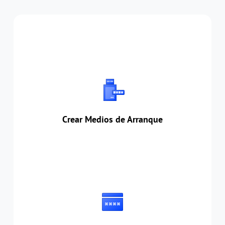
Crear Medios de Arranque
Crear un USB como medio de reparación
práctico para solucionar problemas y guardar
datos cruciales cuando los dispositivos no
pueden arrancar con normalidad.
Crear Medios de Arranque
Restablecer Contraseña
Restablecer y eliminar la contraseña de la
cuenta local si la olvida o no está disponible.