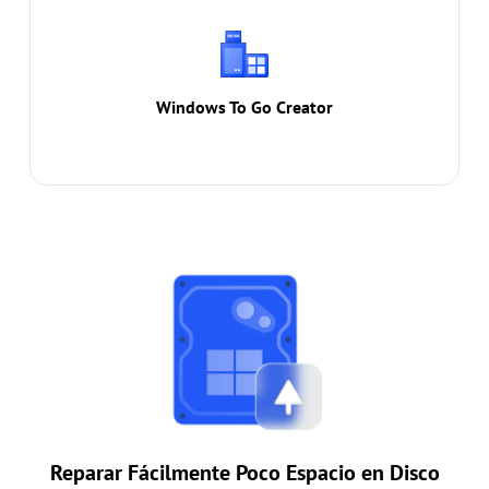
Windows To Go Creator
Ejecute su propio Windows Server en cualquier
momento y lugar en cualquier ordenador, incluso
un Mac PC.
Windows To Go Creator
Reparar Fácilmente Poco Espacio en Disco