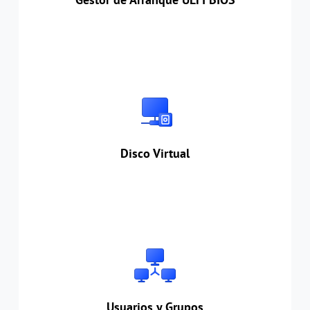
Disco Virtual
Cree, adjunte y desvincule fácilmente archivos
de discos duros virtuales (VHD/VHDX) para una
gestión de almacenamiento eficiente.
Disco Virtual
Usuarios y Grupos
Cree y administre usuarios y grupos locales en
Windows, incluida la edición Home, para
regular el acceso a archivos, aplicaciones y
recursos del sistema.
Usuarios y Grupos