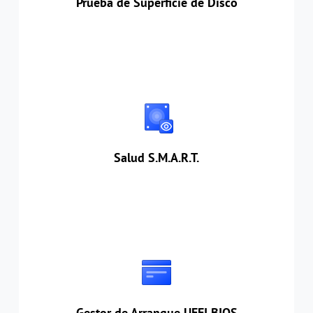
Prueba de Superficie de Disco
Salud S.M.A.R.T.
Supervisar el estado de su disco todos los días
para proteger sus discos de fallas inesperadas
durante el trabajo diario.
Salud S.M.A.R.T.
Gestor de Arranque UEFI BIOS
Acceder y gestionar fácilmente las entradas de
arranque UEFI en Windows.
Gestor de Arranque UEFI BIOS