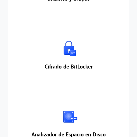
Cifrado de BitLocker
Proporciona cifrado/descifrado para volúmenes
completos, protegiendo sus datos contra el
acceso no autorizado. También está disponible
en la edición Windows Home.
Cifrado de BitLocker
Analizador de Espacio en Disco
Identifique, localice y elimine los archivos que
ocupan mucho espacio para liberar espacio en
el disco de forma eficiente y rápida.
Analizador de Espacio en Disco