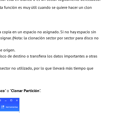
ta función es muy útil cuando se quiere hacer un clon
a copia en un espacio no asignado. Si no hay espacio sin
asignar. (Nota: la clonación sector por sector para disco no
e origen.
sco de destino o transfiera los datos importantes a otras
l sector no utilizado, por lo que llevará más tiempo que
sco
" o "
C
lonar
P
artición
".