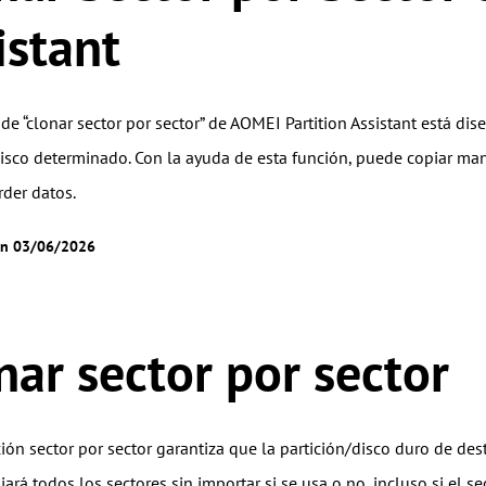
istant
de “clonar sector por sector” de AOMEI Partition Assistant está d
disco determinado. Con la ayuda de esta función, puede copiar man
rder datos.
en 03/06/2026
nar sector por sector
ión sector por sector garantiza que la partición/disco duro de des
iará todos los sectores sin importar si se usa o no, incluso si el 