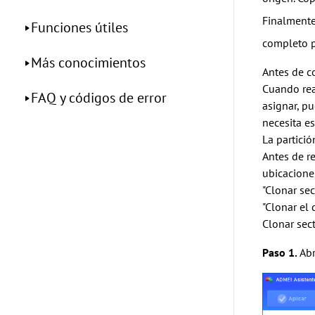
Finalmente
Funciones útiles
completo p
Más conocimientos
Antes de 
Cuando rea
FAQ y códigos de error
asignar, pu
necesita es
La partició
Antes de re
ubicaciones
"Clonar sec
"Clonar el 
Clonar sect
Paso 1.
Ab